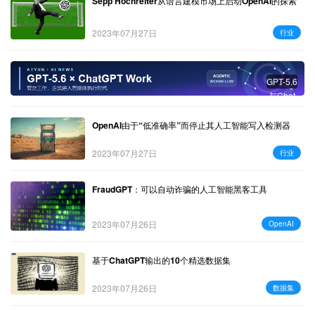
Sepp Hochreiter从语言建模市场上启动OpenAI的探索
2023年07月27日
行业
GPT-5.6
与Chat
GPT W
ork：复
OpenAI由于“低准确率”而停止其人工智能写入检测器
杂工作
进入智
2023年07月27日
行业
能体时
代
FraudGPT：可以自动诈骗的人工智能黑客工具
2023年07月26日
OpenAI
基于ChatGPT输出的10个精选数据集
2023年07月26日
数据集