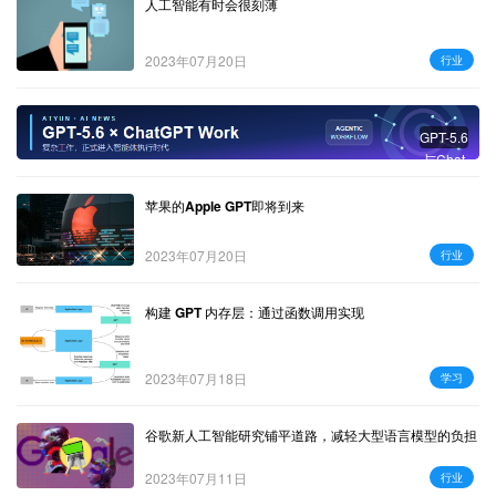
人工智能有时会很刻薄
2023年07月20日
行业
GPT-5.6
与Chat
GPT W
ork：复
苹果的Apple GPT即将到来
杂工作
进入智
2023年07月20日
行业
能体时
代
构建 GPT 内存层：通过函数调用实现
2023年07月18日
学习
谷歌新人工智能研究铺平道路，减轻大型语言模型的负担
2023年07月11日
行业